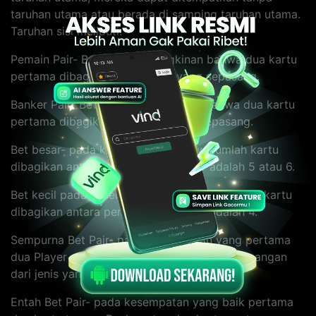
taruhan utama atau berada di samping taruhan utama.
Taruhan sisi meliputi:
Pemain Pair- Bet pada kemungkinan bahwa dua kartu
pertama dibagikan ke pemain, yang sepasang.
Banker Pair- Bet pada kemungkinan bahwa dua kartu
pertama dibagikan ke bankir, yang sepasang.
Bet besar- pada kemungkinan bahwa jumlah kartu
dibagikan antara pemain dan Banker adalah 5 atau 6.
Bet kecil pada kesempatan bahwa jumlah total kartu
dibagikan antara pemain dan Banker adalah 4.
Sempurna Bet Pair- pada kesempatan yang pertama
dua Player atau Banker kartu membentuk pasangan
dari jenis yang sama.
Entah Bet Pair- pada kesempatan yang baik pertama