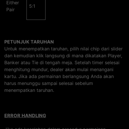
Either
5:1
Pair
PETUNJUK TARUHAN
Untuk menempatkan taruhan, pilih nilai chip dari slider
dan kemudian klik langsung di mana dikatakan Player,
Banker atau Tie di tengah meja. Setelah timer selesai
menghitung mundur, dealer akan mulai menangani
kartu. Jika ada permainan berlangsung Anda akan
harus menunggu sampai selesai sebelum
menempatkan taruhan.
ERROR HANDLING