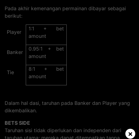
Pada akhir kemenangan permainan dibayar sebagai
berikut:
1:1 + bet
Player
amount
0.95:1 + bet
Banker
amount
8:1 + bet
Tie
amount
Dalam hal dasi, taruhan pada Banker dan Player yang
dikembalikan.
BETS SIDE
Taruhan sisi tidak diperlukan dan independen dari
×
taruhan utama; mereka dapat ditempatkan tanpa